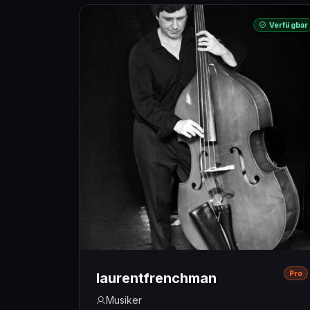
Verfügbar
Pro
laurentfrenchman
Musiker