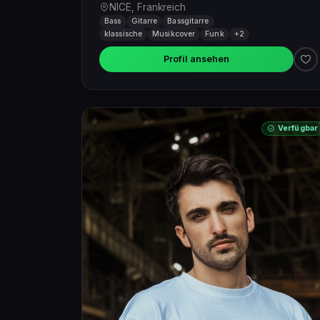
NICE, Frankreich
Bass
Gitarre
Bassgitarre
klassische
Musikcover
Funk
+2
Profil ansehen
Verfügbar