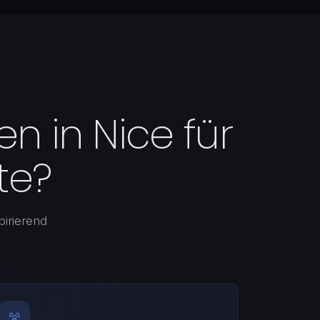
en in Nice für
te?
pirierend