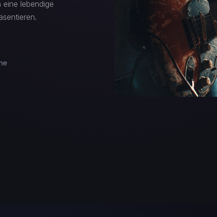
 eine lebendige
äsentieren.
ine