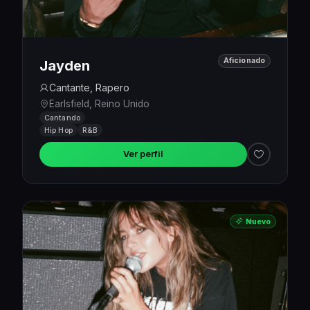
Aficionado
Jayden
Cantante, Rapero
Earlsfield, Reino Unido
Cantando
Hip Hop
R&B
Ver perfil
Nuevo