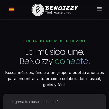
CÓMO FUNCIONA ?
BUSCAR
— ENCUENTRA MÚSICOS EN TU ZONA —
CLASIFICADOS
La música une.
TARIFAS
BeNoizzy
conecta
.
INICIAR SESIÓN
Busca músicos, únete a un grupo o publica anuncios
MEMBRESÍA GRATUITA
para encontrar a tu próximo colaborador musical,
gratis y fácil.