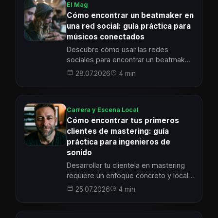
El Mag
Cómo encontrar un beatmaker en
una red social: guía práctica para
músicos conectados
Descubre cómo usar las redes
sociales para encontrar un beatmaker
que realmente se ajuste a tu estilo y a
28.07.2026
4 min
tu proyecto musical. Esta guía práctica
te acompaña paso a paso en la
búsqueda, el contacto y la
Carrera y Escena Local
colaboración, con consejos concretos
Cómo encontrar tus primeros
para construir una asociación musical
clientes de mastering: guía
fructífera dentro de tu escena local.
práctica para ingenieros de
sonido
Desarrollar tu clientela en mastering
requiere un enfoque concreto y local.
Descubre cómo crear vínculos sólidos
25.07.2026
4 min
con músicos y productores de tu
escena para impulsar tus proyectos
de audio.