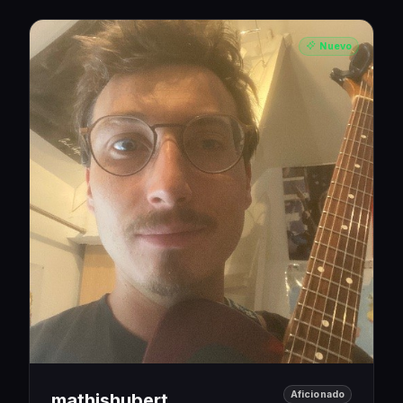
Nuevo
Aficionado
mathishubert