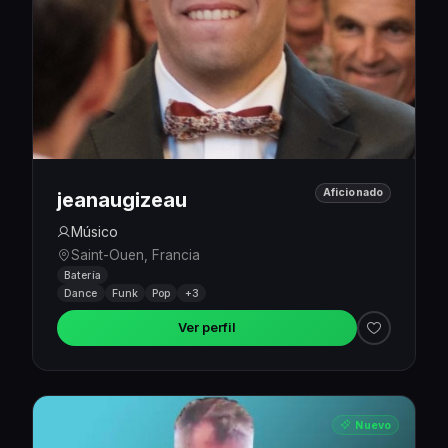
Aficionado
jeanaugizeau
Músico
Saint-Ouen, Francia
Batería
Dance
Funk
Pop
+3
Ver perfil
Nuevo