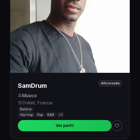
Aficionado
SamDrum
Músico
Créteil, Francia
Batería
Hip Hop
Pop
R&B
+1
Ver perfil