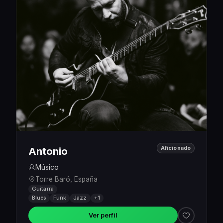
Aficionado
Antonio
Músico
Torre Baró, España
Guitarra
Blues
Funk
Jazz
+1
Ver perfil