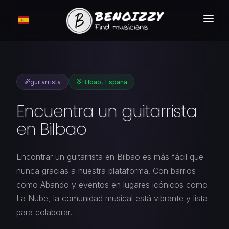
CÓMO FUNCIONA ?
BUSCAR
guitarrista
Bilbao, España
CLASIFICADOS
Encuentra un guitarrista
TARIFAS
en Bilbao
INICIAR SESIÓN
Encontrar un guitarrista en Bilbao es más fácil que
MEMBRESÍA GRATUITA
nunca gracias a nuestra plataforma. Con barrios
como Abando y eventos en lugares icónicos como
La Nube, la comunidad musical está vibrante y lista
para colaborar.