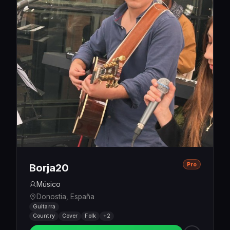
Pro
Borja20
Músico
Donostia, España
Guitarra
Country
Cover
Folk
+2