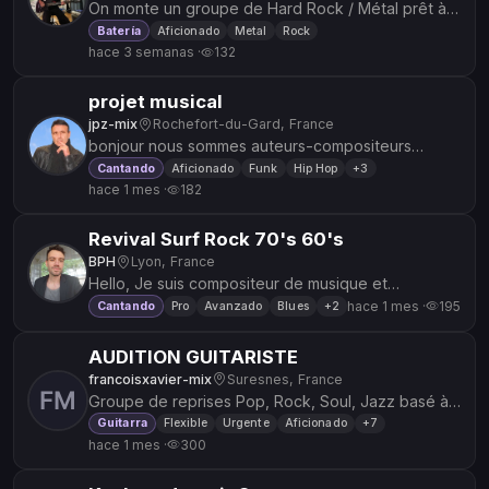
On monte un groupe de Hard Rock / Métal prêt à
tout donner On est deux ados guitaristes ultra
Batería
Aficionado
Metal
Rock
hace 3 semanas ·
132
motivés et on cherche...
projet musical
jpz-mix
Rochefort-du-Gard, France
bonjour nous sommes auteurs-compositeurs
région Avignon nous recherchons une chanteuse
Cantando
Aficionado
Funk
Hip Hop
+3
hace 1 mes ·
182
pour projet album ou single, 12 t...
Revival Surf Rock 70's 60's
BPH
Lyon, France
Hello, Je suis compositeur de musique et
intermittent, je lance ce nouveau projet dans le but
hace 1 mes ·
195
Cantando
Pro
Avanzado
Blues
+2
de faire moins d’anim’...
AUDITION GUITARISTE
francoisxavier-mix
Suresnes, France
Groupe de reprises Pop, Rock, Soul, Jazz basé à
Suresnes (92) cherche son futur guitariste. Bon
Guitarra
Flexible
Urgente
Aficionado
+7
hace 1 mes ·
300
niveau demandé, assuran...