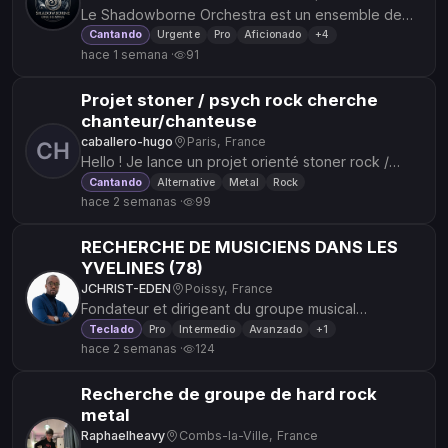
Le Shadowborne Orchestra est un ensemble de
musique d'OST de jeu vidéo et d'anime, sous
Cantando
Urgente
Pro
Aficionado
+4
hace 1 semana ·
91
l'égide de la création et de la...
Projet stoner / psych rock cherche
chanteur/chanteuse
caballero-hugo
Paris, France
Hello ! Je lance un projet orienté stoner rock /
psych rock / desert rock, et je cherche notamment
Cantando
Alternative
Metal
Rock
hace 2 semanas ·
99
un chanteur ou une...
RECHERCHE DE MUSICIENS DANS LES
YVELINES (78)
JCHRIST-EDEN
Poissy, France
Fondateur et dirigeant du groupe musical
chrétien/gospel « Les Prédestinés », revenu dans
Teclado
Pro
Intermedio
Avanzado
+1
hace 2 semanas ·
124
le département des Yvelines (7...
Recherche de groupe de hard rock
metal
Raphaelheavy
Combs-la-Ville, France