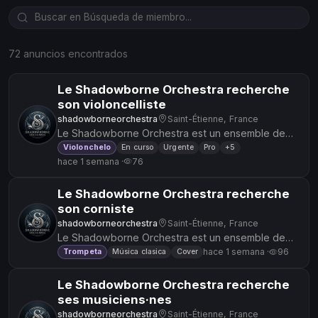
72 anuncios encontrados
Le Shadowborne Orchestra recherche
son violoncelliste
shadowborneorchestra
Saint-Étienne, France
Le Shadowborne Orchestra est un ensemble de
musique d'OST de jeu vidéo et d'anime, sous
Violonchelo
En curso
Urgente
Pro
+5
hace 1 semana ·
76
l'égide de la création et de la...
Le Shadowborne Orchestra recherche
son corniste
shadowborneorchestra
Saint-Étienne, France
Le Shadowborne Orchestra est un ensemble de
musique d'OST de jeu vidéo et d'anime, sous
hace 1 semana ·
96
Trompeta
Música clasica
Cover
l'égide de la création et de la...
Le Shadowborne Orchestra recherche
ses musiciens·nes
shadowborneorchestra
Saint-Étienne, France