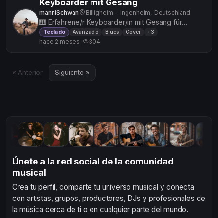
Keyboarder mit Gesang
manniSchwan
Billigheim - Ingenheim, Deutschland
🎹 Erfahrene/r Keyboarder/in mit Gesang für
Tanzmusik-Duo gesucht Zur Gründung eines
Teclado
Avanzado
Blues
Cover
+3
hace 2 meses ·
304
professionellen Tanzmusik-Duos s...
« Anterior
Siguiente »
Únete a la red social de la comunidad
musical
Crea tu perfil, comparte tu universo musical y conecta
con artistas, grupos, productores, DJs y profesionales de
la música cerca de ti o en cualquier parte del mundo.