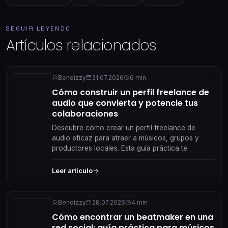
SEGUIR LEYENDO
Artículos relacionados
Benoizzy
31.07.2026
6 min
Cómo construir un perfil freelance de
audio que convierta y potencie tus
colaboraciones
Descubre cómo crear un perfil freelance de
audio eficaz para atraer a músicos, grupos y
productores locales. Esta guía práctica te
acompaña paso a paso hacia colaboraciones
reales y duraderas.
Leer artículo
Benoizzy
28.07.2026
4 min
Cómo encontrar un beatmaker en una
red social: guía práctica para músicos