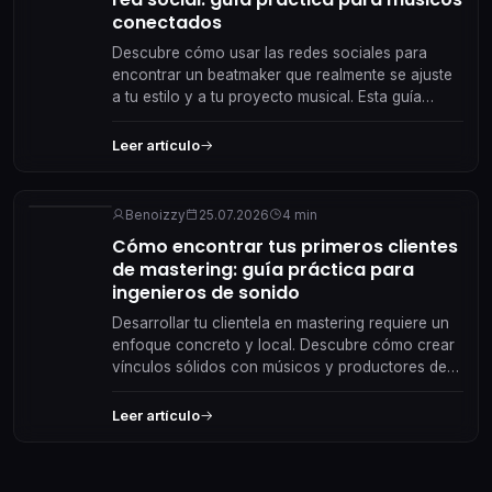
conectados
Descubre cómo usar las redes sociales para
encontrar un beatmaker que realmente se ajuste
a tu estilo y a tu proyecto musical. Esta guía
práctica te acompaña paso a paso en la
búsqueda, el contacto y la colaboración, con
Leer artículo
consejos concretos para construir una
asociación musical fructífera dentro de tu escena
local.
Benoizzy
25.07.2026
4 min
Cómo encontrar tus primeros clientes
de mastering: guía práctica para
ingenieros de sonido
Desarrollar tu clientela en mastering requiere un
enfoque concreto y local. Descubre cómo crear
vínculos sólidos con músicos y productores de
tu escena para impulsar tus proyectos de audio.
Leer artículo