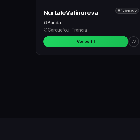
Aficionado
NurtaleValinoreva
Banda
Carquefou, Francia
Ver perfil