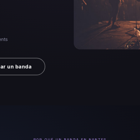
ents
ar un banda
POR QUÉ UN BANDA EN NANTES