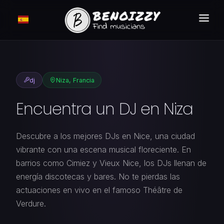
CÓMO FUNCIONA ?
BUSCAR
dj
Niza, Francia
CLASIFICADOS
Encuentra un DJ en Niza
TARIFAS
INICIAR SESIÓN
Descubre a los mejores DJs en Nice, una ciudad
vibrante con una escena musical floreciente. En
MEMBRESÍA GRATUITA
barrios como Cimiez y Vieux Nice, los DJs llenan de
energía discotecas y bares. No te pierdas las
actuaciones en vivo en el famoso Théâtre de
Verdure.