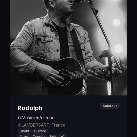
Amateur
Rodolph
Musicien/cienne
LAMBERSART, France
Chant
Guitare
Blues
Country
Folk
+1