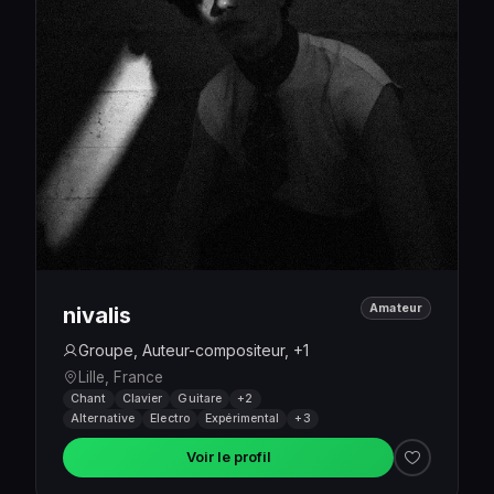
Amateur
nivalis
Groupe, Auteur-compositeur, +1
Lille, France
Chant
Clavier
Guitare
+2
Alternative
Electro
Expérimental
+3
Voir le profil