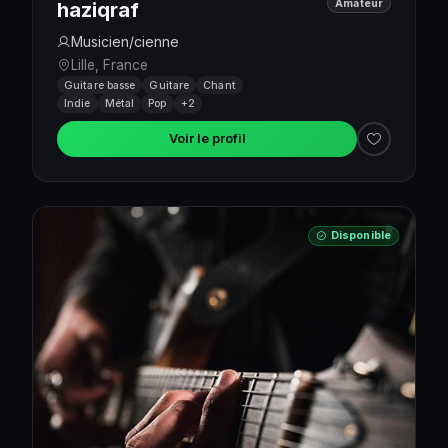
Amateur
haziqraf
Musicien/cienne
Lille, France
Guitare basse
Guitare
Chant
Indie
Métal
Pop
+2
Voir le profil
Disponible