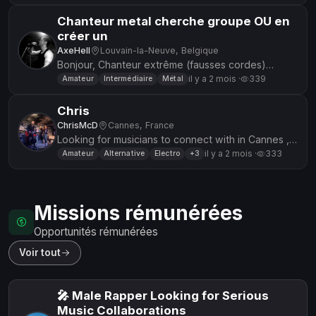
trouver des personn...
Chanteur metal cherche groupe OU en
créer un
AxeHell
Louvain-la-Neuve, Belgique
Bonjour, Chanteur extrême (fausses cordes)
recherche soit un groupe ayant besoin d'un
il y a 2 mois ·
339
Amateur
Intermédiaire
Métal
chanteur, soit des musiciens moti...
Chris
ChrisMcD
Cannes, France
Looking for musicians to connect with in Cannes ,l
play guitar and Bass and l can write original songs
il y a 2 mois ·
333
Amateur
Alternative
Electro
+3
including music a...
Missions rémunérées
Opportunités rémunérées
Voir tout
🎤 Male Rapper Looking for Serious
Music Collaborations