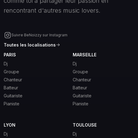
comme toi à partager leur passion en
rencontrant d'autres music lovers.
Suivre BeNoizzy sur Instagram
Toutes les localisations
PARIS
MARSEILLE
Dj
Dj
Groupe
Groupe
Chanteur
Chanteur
Batteur
Batteur
Guitariste
Guitariste
Pianiste
Pianiste
LYON
TOULOUSE
Dj
Dj