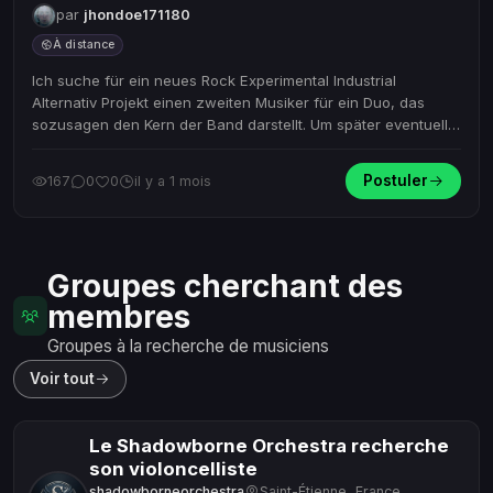
par
jhondoe171180
À distance
Ich suche für ein neues Rock Experimental Industrial
Alternativ Projekt einen zweiten Musiker für ein Duo, das
sozusagen den Kern der Band darstellt. Um später eventuell
live zu sp...
Postuler
167
0
0
il y a 1 mois
Groupes cherchant des
membres
Groupes à la recherche de musiciens
Voir tout
Le Shadowborne Orchestra recherche
son violoncelliste
shadowborneorchestra
Saint-Étienne, France