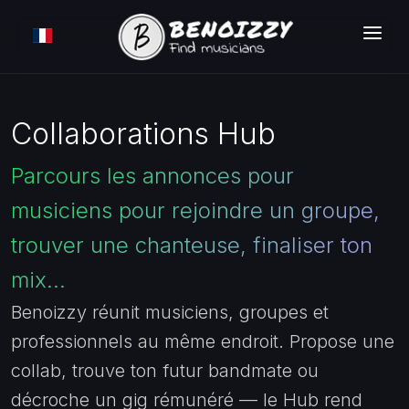
COMMENT ÇA MARCHE ?
RECHERCHER
Collaborations Hub
ANNONCES
Parcours les annonces pour
TARIFS
musiciens pour rejoindre un groupe,
trouver une chanteuse, finaliser ton
CONNEXION
mix...
INSCRIPTION GRATUITE
Benoizzy réunit musiciens, groupes et
professionnels au même endroit. Propose une
collab, trouve ton futur bandmate ou
décroche un gig rémunéré — le Hub rend