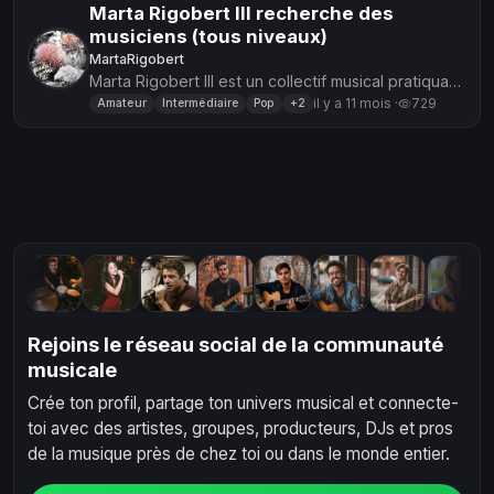
Marta Rigobert III recherche des
musiciens (tous niveaux)
MartaRigobert
Marta Rigobert III est un collectif musical pratiquant
le soundpainting, la composition, l’improvisation.
il y a 11 mois ·
729
Amateur
Intermédiaire
Pop
+2
Viens nou...
Rejoins le réseau social de la communauté
musicale
Crée ton profil, partage ton univers musical et connecte-
toi avec des artistes, groupes, producteurs, DJs et pros
de la musique près de chez toi ou dans le monde entier.