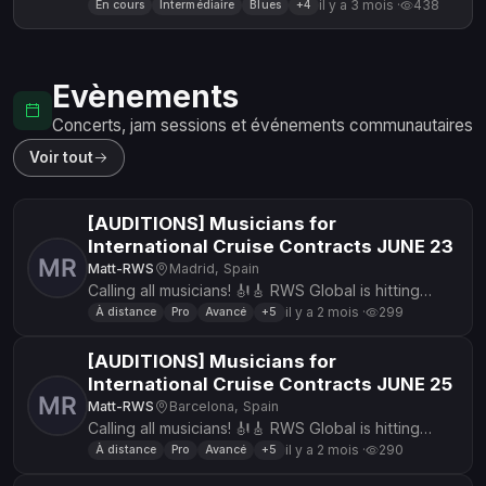
EP pour un Groupe, qui sera complètement gratuit.
il y a 3 mois ·
438
En cours
Intermédiaire
Blues
+4
Et nous sommes ouver...
Evènements
Concerts, jam sessions et événements communautaires
Voir tout
[AUDITIONS] Musicians for
International Cruise Contracts JUNE 23
Matt-RWS
Madrid, Spain
Calling all musicians! 🎻🎸 RWS Global is hitting
Madrid on June 23rd, 2026 to find fresh talent for
il y a 2 mois ·
299
À distance
Pro
Avancé
+5
our global roste...
[AUDITIONS] Musicians for
International Cruise Contracts JUNE 25
Matt-RWS
Barcelona, Spain
Calling all musicians! 🎻🎸 RWS Global is hitting
Barcelona on June 25th, 2026 to find fresh talent
il y a 2 mois ·
290
À distance
Pro
Avancé
+5
for our global ro...