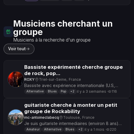
un chanteur ou une...
Musiciens cherchant un
groupe
Musiciens à la recherche d'un groupe
Voir tout
Bassiste expérimenté cherche groupe
de rock, pop...
ROXY
Triel-sur-Seine, France
Bassiste avec expérience internationale (U.S,
Japon) cherche musiciens ou groupe de rock,
il y a 3 semaines ·
116
Alternative
Blues
Pop
+2
pop, hard, blues, soul, punk,...
guitariste cherche à monter un petit
groupe de Rockability
mc-antoineclabecq
Toulouse, France
Je suis guitariste intermediaires (environ 8 ans)
avec des inspirations rock / blues. J'aimerais
il y a 1 mois ·
220
Amateur
Alternative
Blues
+2