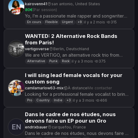
kairovenn41
san antonio, United States
80€
(Par session)
Yo, I’m a passionate male rapper and songwriter
looking to connect with talented artists,
il y a 2 mois ·
315
En cours
Flexible
Urgent
+9
producers, singers, and musici...
WANTED: 2 Alternative Rock Bands
from Paris!
vertigoverse
Berlin, Deutschland
We are VERTIGO, an alternative rock trio from
Berlin, and we’re looking for two Parisian bands to
il y a 3 mois ·
375
Alternative
Punk
Rock
share the bill with us...
I will sing lead female vocals for your
custom song
camilamarlow63-mix
À distance
Me contacter
Looking for a professional female vocalist to bring
your song to life? You’re in the right place. I will
il y a 3 mois ·
466
Pro
Country
Indie
+3
record high-qu...
Dans le cadre de nos études, nous
devons faire un EP pour un Gro
endrixbauer
carquefou, France
Dans le cadre de nos études, nous devons faire un