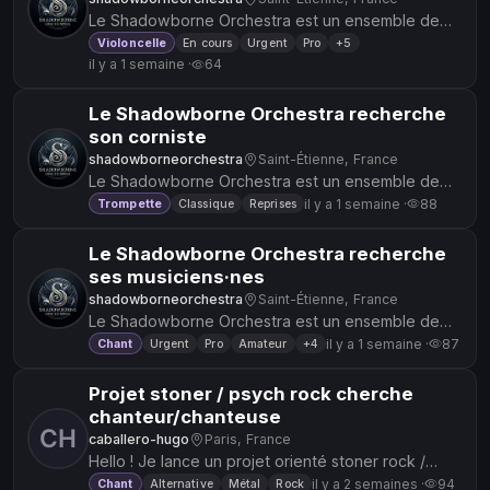
Le Shadowborne Orchestra est un ensemble de
musique d'OST de jeu vidéo et d'anime, sous
Violoncelle
En cours
Urgent
Pro
+5
il y a 1 semaine ·
64
l'égide de la création et de la...
Le Shadowborne Orchestra recherche
son corniste
shadowborneorchestra
Saint-Étienne, France
Le Shadowborne Orchestra est un ensemble de
musique d'OST de jeu vidéo et d'anime, sous
il y a 1 semaine ·
88
Trompette
Classique
Reprises
l'égide de la création et de la...
Le Shadowborne Orchestra recherche
ses musiciens·nes
shadowborneorchestra
Saint-Étienne, France
Le Shadowborne Orchestra est un ensemble de
musique d'OST de jeu vidéo et d'anime, sous
il y a 1 semaine ·
87
Chant
Urgent
Pro
Amateur
+4
l'égide de la création et de la...
Projet stoner / psych rock cherche
chanteur/chanteuse
caballero-hugo
Paris, France
Hello ! Je lance un projet orienté stoner rock /
psych rock / desert rock, et je cherche notamment
il y a 2 semaines ·
94
Chant
Alternative
Métal
Rock