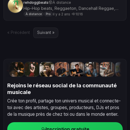
rehdoggbeats
À distance
Hip-Hop beats, Reggaeton, Dancehall Reggae,
Alternative, EDM, Trap, and more. Stand out from
il y a 2 ans ·
1016
À distance
Pro
the crowd and make your mar...
« Précédent
Suivant »
Rejoins le réseau social de la communauté
musicale
Crée ton profil, partage ton univers musical et connecte-
toi avec des artistes, groupes, producteurs, DJs et pros
de la musique près de chez toi ou dans le monde entier.
Inscription gratuite