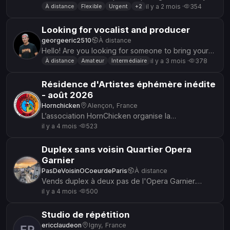
proyectos Descripción: Soy batería y ofrezco
il y a 2 mois ·
354
À distance
Flexible
Urgent
+2
grabación de baterías p...
Looking for vocalist and producer
georgeeric2510
À distance
Hello! Are you looking for someone to bring your
lyrics to life with the right emotion. I am a singer
il y a 3 mois ·
378
À distance
Amateur
Intermédiaire
with years of...
Résidence d'Artistes éphémère inédite
- août 2026
Hornchicken
Alençon, France
L’association HornChicken organise la
6ème édition de sa résidence d'Artistes. S’y
il y a 4 mois ·
523
retrouvent des artistes de la musi...
Duplex sans voisin Quartier Opera
Garnier
PasDeVoisinOCoeurdeParis
À distance
Vends duplex à deux pas de l'Opera Garnier.
Calme absolu. Pas de voisin. Possibilité de répéter
il y a 4 mois ·
500
tardivement, même la nui...
Studio de répétition
ericclaudeon
Igny, France