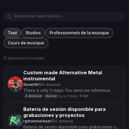
Tout
Studios
Professionnels de la musique
Cours de musique
11 annonces trouvées
Custom made Alternative Metal
instrumental
SnowOtt
À distance
There is only 3 steps You send me reference
music(s) you describe me what you want me to do
il y a 1 mois ·
185
À distance
Avancé
so it has your own iden...
Batería de sesión disponible para
grabaciones y proyectos
rgdrummerbeat
À distance
Batería de sesión disponible para grabaciones y