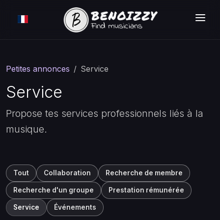
COMMENT ÇA MARCHE ?
RECHERCHER
Petites annonces
Service
ANNONCES
Service
TARIFS
Propose tes services professionnels liés à la
musique.
CONNEXION
INSCRIPTION GRATUITE
Tout
Collaboration
Recherche de membre
Recherche d'un groupe
Prestation rémunérée
Service
Événements