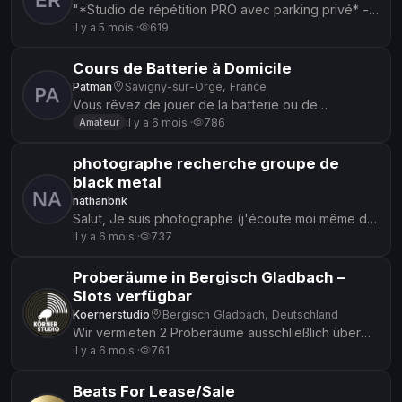
"*Studio de répétition PRO avec parking privé* -
*Sas d'entrée* (30m²) + *Studio insonorisé* -
il y a 5 mois ·
619
Matos pro : - 2 en...
Cours de Batterie à Domicile
Patman
Savigny-sur-Orge, France
Vous rêvez de jouer de la batterie ou de
perfectionner votre groove ? Je propose des
il y a 6 mois ·
786
Amateur
cours personnalisés à domicile, ada...
photographe recherche groupe de
black metal
nathanbnk
Salut, Je suis photographe (j'écoute moi même du
black metal) et je cherche un groupe de black
il y a 6 mois ·
737
metal partant pour un...
Proberäume in Bergisch Gladbach –
Slots verfügbar
Koernerstudio
Bergisch Gladbach, Deutschland
Wir vermieten 2 Proberäume ausschließlich über
Tages-Slots (bis 17 Uhr) und Abend-Slots (ab 17
il y a 6 mois ·
761
Uhr bis Open End). 🔹...
Beats For Lease/Sale