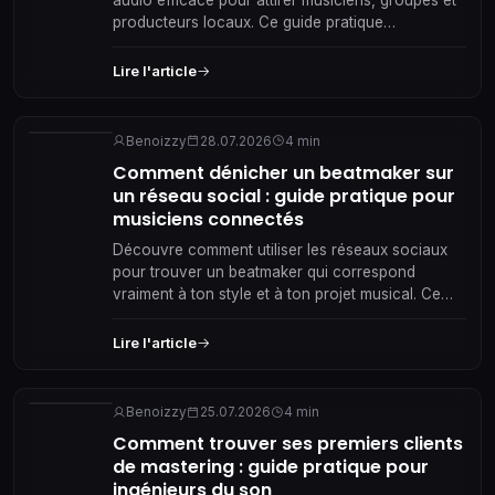
audio efficace pour attirer musiciens, groupes et
producteurs locaux. Ce guide pratique
t’accompagne pas à pas vers des collaborations
réelles et durables.
Lire l'article
Benoizzy
28.07.2026
4 min
Comment dénicher un beatmaker sur
un réseau social : guide pratique pour
musiciens connectés
Découvre comment utiliser les réseaux sociaux
pour trouver un beatmaker qui correspond
vraiment à ton style et à ton projet musical. Ce
guide pratique t'accompagne pas à pas dans la
recherche, le contact et la collaboration, avec
Lire l'article
des conseils concrets pour bâtir un partenariat
musical fructueux au sein de ta scène locale.
Benoizzy
25.07.2026
4 min
Comment trouver ses premiers clients
de mastering : guide pratique pour
ingénieurs du son