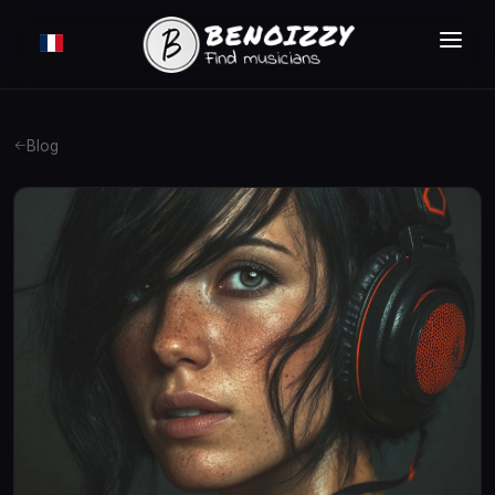
COMMENT ÇA MARCHE ?
RECHERCHER
Blog
ANNONCES
TARIFS
CONNEXION
INSCRIPTION GRATUITE