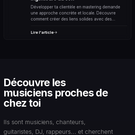
Développer ta clientèle en mastering demande
une approche concrète et locale. Découvre
comment créer des liens solides avec des
musiciens et producteurs de ta scène pour
booster tes projets audio.
Lire l'article
Découvre les
musiciens proches de
chez toi
Ils sont musiciens, chanteurs,
guitaristes, DJ, rappeurs... et cherchent