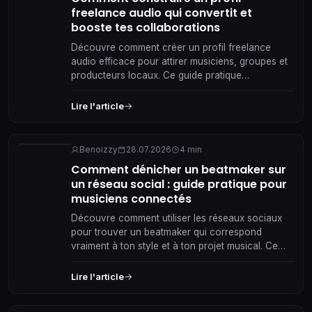
freelance audio qui convertit et
booste tes collaborations
Découvre comment créer un profil freelance
audio efficace pour attirer musiciens, groupes et
producteurs locaux. Ce guide pratique
t’accompagne pas à pas vers des collaborations
réelles et durables.
Lire l'article
Benoizzy
28.07.2026
4 min
Comment dénicher un beatmaker sur
un réseau social : guide pratique pour
musiciens connectés
Découvre comment utiliser les réseaux sociaux
pour trouver un beatmaker qui correspond
vraiment à ton style et à ton projet musical. Ce
guide pratique t'accompagne pas à pas dans la
recherche, le contact et la collaboration, avec
Lire l'article
des conseils concrets pour bâtir un partenariat
musical fructueux au sein de ta scène locale.