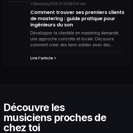
Benoizzy
25.07.2026
4 min
Comment trouver ses premiers clients
de mastering : guide pratique pour
ingénieurs du son
Développer ta clientèle en mastering demande
une approche concrète et locale. Découvre
comment créer des liens solides avec des
musiciens et producteurs de ta scène pour
booster tes projets audio.
Lire l'article
Découvre les
musiciens proches de
chez toi