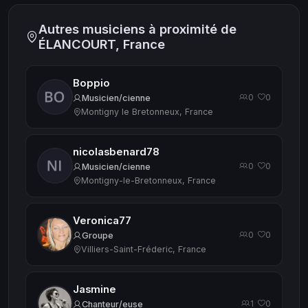
Autres musiciens à proximité de
ÉLANCOURT, France
Boppio
0
0
·
Musicien/cienne
Montigny le Bretonneux, France
nicolasbenard78
0
0
·
Musicien/cienne
Montigny-le-Bretonneux, France
Veronica77
0
0
·
Groupe
Villiers-Saint-Fréderic, France
Jasmine
1
0
·
Chanteur/euse