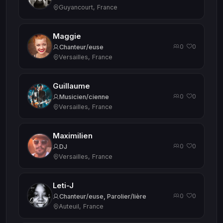
Guyancourt, France
Maggie
0
0
·
Chanteur/euse
Versailles, France
Guillaume
0
0
·
Musicien/cienne
Versailles, France
Maximilien
0
0
·
DJ
Versailles, France
Leti-J
0
0
·
Chanteur/euse, Parolier/lière
Auteuil, France