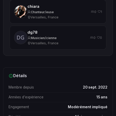
chiara
0
1
·
Chanteur/euse
Versailles, France
dg78
0
0
·
Musicien/cienne
Versailles, France
Détails
Membre depuis
20 sept. 2022
Années d'expérience
15 ans
Engagement
Modérément impliqué