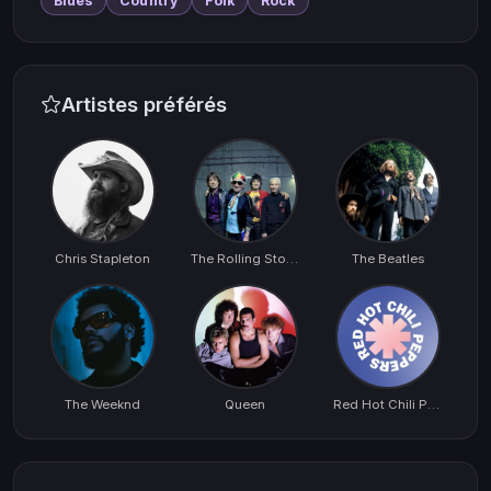
Blues
Country
Folk
Rock
Artistes préférés
Chris Stapleton
The Rolling Stones
The Beatles
The Weeknd
Queen
Red Hot Chili Peppers