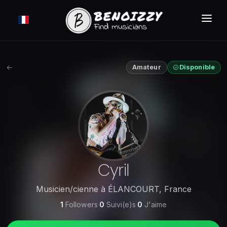
COMMENT ÇA MARCHE ?
RECHERCHER
Amateur
Disponible
ANNONCES
TARIFS
CONNEXION
INSCRIPTION GRATUITE
Cyril
Musicien/cienne
à
ÉLANCOURT
,
France
1
Followers
·
0
Suivi(e)s
·
0
J'aime