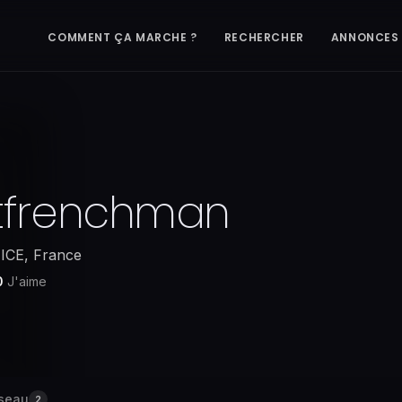
COMMENT ÇA MARCHE ?
RECHERCHER
ANNONCES
tfrenchman
ICE
,
France
0
J'aime
seau
2