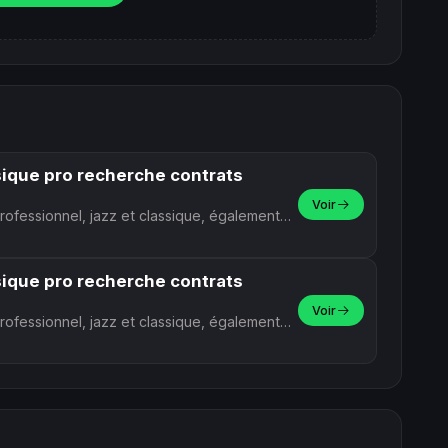
sique pro recherche contrats
Voir
...
sique pro recherche contrats
Voir
...