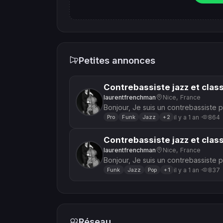
Petites annonces
Contrebassiste jazz et clas
laurentfrenchman
Nice, France
Bonjour, Je suis un contrebassiste professionnel, jazz et classique, également
bassiste, diplômé conservatoire et je
il y a 1 an ·
864
Pro
Funk
Jazz
+2
Contrebassiste jazz et clas
laurentfrenchman
Nice, France
Bonjour, Je suis un contrebassiste professionnel, jazz et classique, également
bassiste, diplômé conservatoire et je
il y a 1 an ·
837
Funk
Jazz
Pop
+1
Réseau