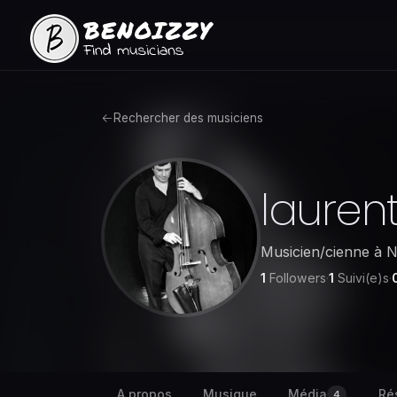
Rechercher des musiciens
lauren
Musicien/cienne
à
N
1
Followers
·
1
Suivi(e)s
·
A propos
Musique
Média
Ré
4