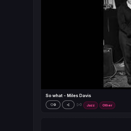
So what - Miles Davis
0
0
Jazz
Other