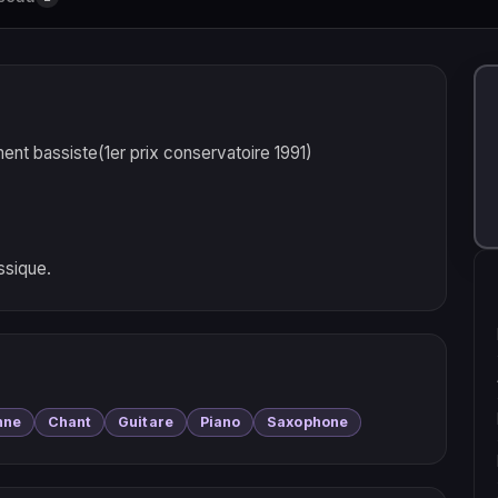
ent bassiste(1er prix conservatoire 1991)
ssique.
nne
Chant
Guitare
Piano
Saxophone