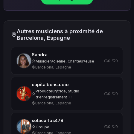
Autres musiciens à proximité de
Barcelona, Espagne
Sandra
0
0
·
Musicien/cienne, Chanteur/euse
Barcelona, Espagne
capitalbcnstudio
Producteur/trice, Studio
0
0
·
d'enregistrement
+1
Barcelona, Espagne
solacarlos478
0
0
·
Groupe
Barcelona, Espagne