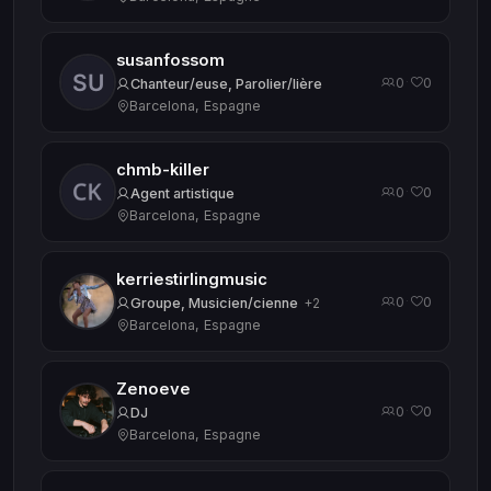
susanfossom
0
0
·
Chanteur/euse, Parolier/lière
Barcelona, Espagne
chmb-killer
0
0
·
Agent artistique
Barcelona, Espagne
kerriestirlingmusic
0
0
·
Groupe, Musicien/cienne
+2
Barcelona, Espagne
Zenoeve
0
0
·
DJ
Barcelona, Espagne