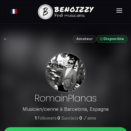
COMMENT ÇA MARCHE ?
RECHERCHER
Amateur
Disponible
ANNONCES
TARIFS
CONNEXION
INSCRIPTION GRATUITE
RomainPlanas
Musicien/cienne
à
Barcelona
,
Espagne
1
Followers
·
0
Suivi(e)s
·
0
J'aime