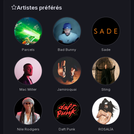
Artistes préférés
Parcels
Bad Bunny
Sade
Mac Miller
Jamiroquai
Sting
Nile Rodgers
Daft Punk
ROSALÍA